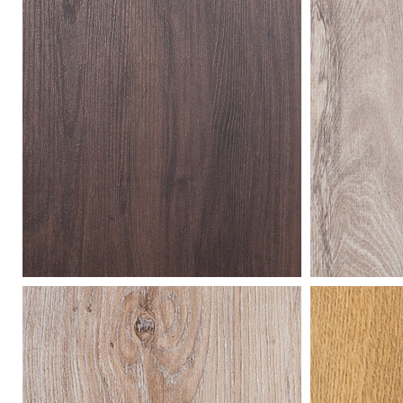
frozen
lim
oak
gre
mansonia
sib