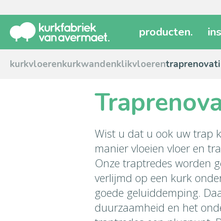
producten
.
in
kurkvloeren
kurkwanden
klikvloeren
traprenovat
Traprenova
Wist u dat u ook uw trap k
manier vloeien vloer en tra
Onze traptredes worden ge
verlijmd op een kurk onde
goede geluiddemping. Daa
duurzaamheid en het on