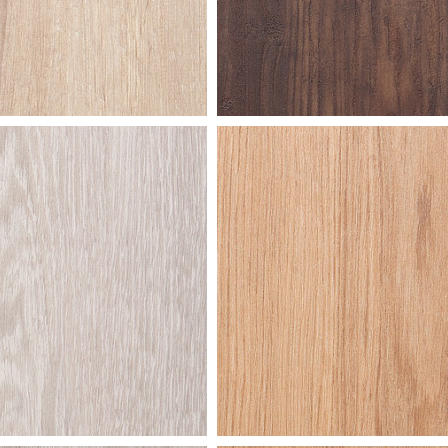
lk
century
morocco
pine