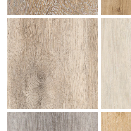
gebrande
app
zomereik
nat