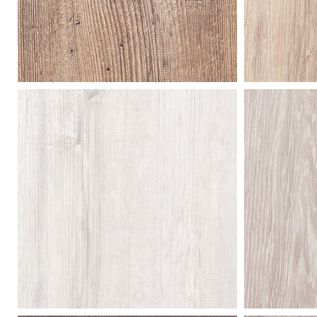
arcadian
cha
rye pine
oak