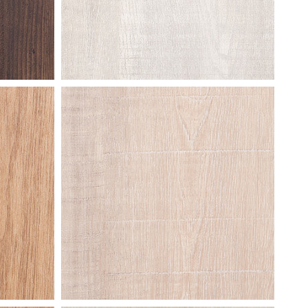
claw
silver oak