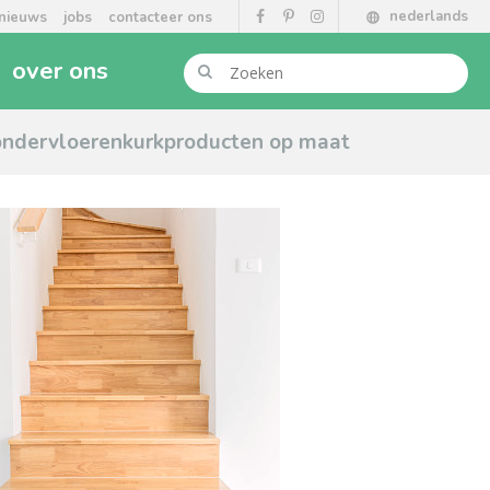
nederlands
nieuws
jobs
contacteer ons
over ons
ondervloeren
kurkproducten op maat