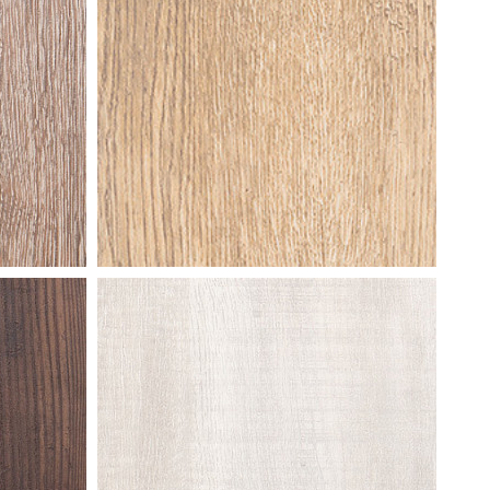
castle
raffia oak