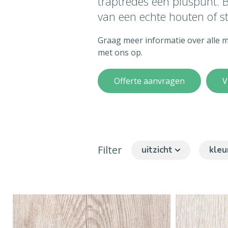
traptredes een pluspunt. B
van een echte houten of s
Graag meer informatie over alle
met ons op.
Offerte aanvragen
V
Filter
uitzicht
kleu