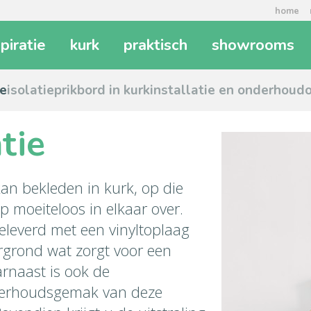
home
spiratie
kurk
praktisch
showrooms
ie
isolatie
prikbord in kurk
installatie en onderhoud
tie
an bekleden in kurk, op die
p moeiteloos in elkaar over.
leverd met een vinyltoplaag
rgrond wat zorgt voor een
rnaast is ook de
derhoudsgemak van deze