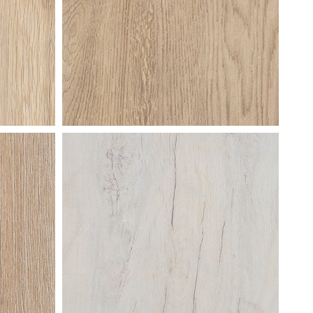
zomereik
ik
moeraseik
tradition