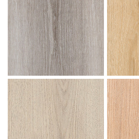
moeraseik
moe
gerookt
tij
essen
ess
midden
geb