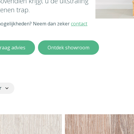
ovendien krijgt u de uitstraling
tenen trap.
 mogelijkheden? Neem dan zeker
contact
raag advies
Ontdek showroom
r