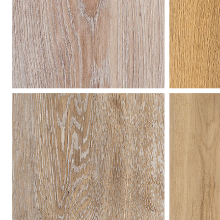
ol
essen
ess
lichtgrijs
nat
gebeitst