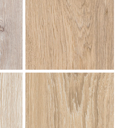
ik
moeraseik
tijdloos
grijs
almond
oak