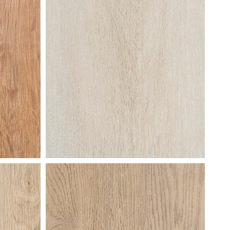
sawn
bisque oak
k
geceruseerde