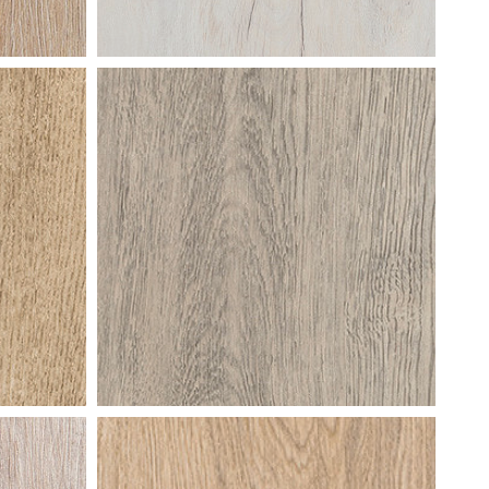
noorse
spar wit