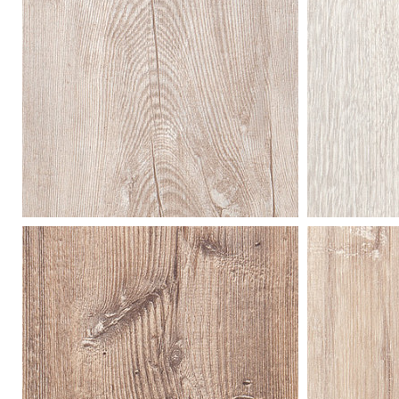
fall
pol
pine
nat