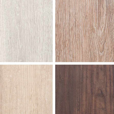
ar
indian
ure oak
dark oak