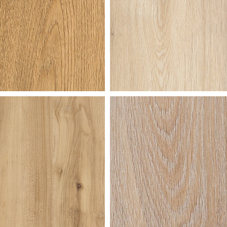
m
en
moerase
uur
gebleekt