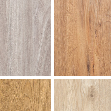
ed
nature
y oak
oak
erische
winterei