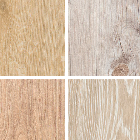
raseik
moerase
dloos wit
cottage
en
alaska
leekt
oak