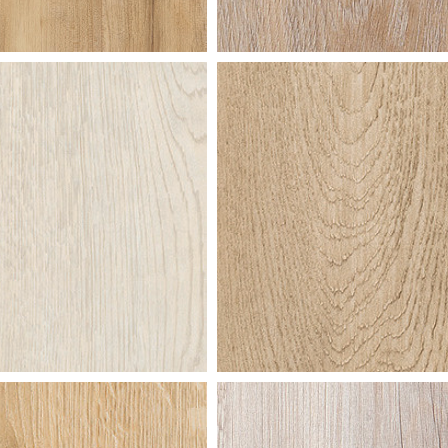
elaar
essen
uur
bleek
gebeitst