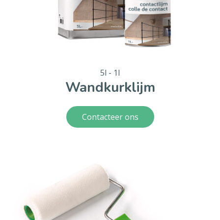
5l - 1l
Wandkurklijm
Contacteer ons