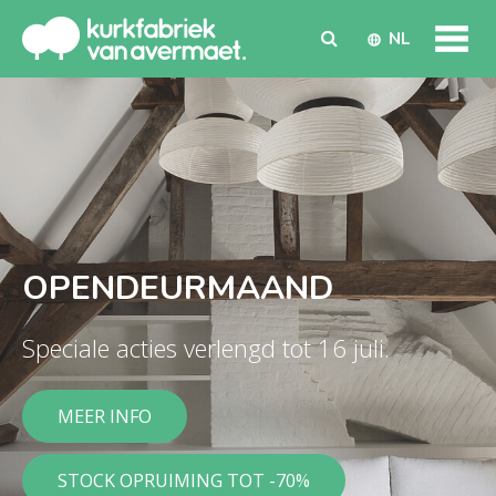
NL
OPENDEURMAAND
Speciale acties verlengd tot 16 juli.
MEER INFO
STOCK OPRUIMING TOT -70%