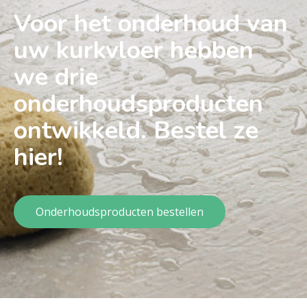
Voor het onderhoud van
uw kurkvloer hebben
we drie
onderhoudsproducten
ontwikkeld. Bestel ze
hier!
Onderhoudsproducten bestellen