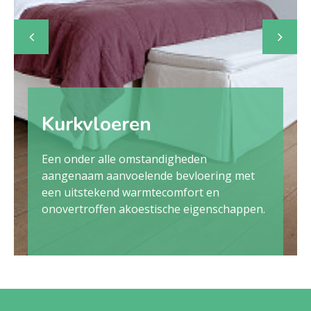
Kurkvloeren
Een onder alle omstandigheden
aangenaam aanvoelende bevloering met
een uitstekend warmtecomfort en
onovertroffen akoestische eigenschappen.