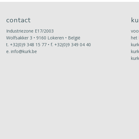
contact
ku
Industriezone E17/2003
voo
Wolfsakker 3 • 9160 Lokeren • België
het
t.
+32(0)9 348 15 77
• f. +32(0)9 349 04 40
kur
e.
info@kurk.be
kur
kur