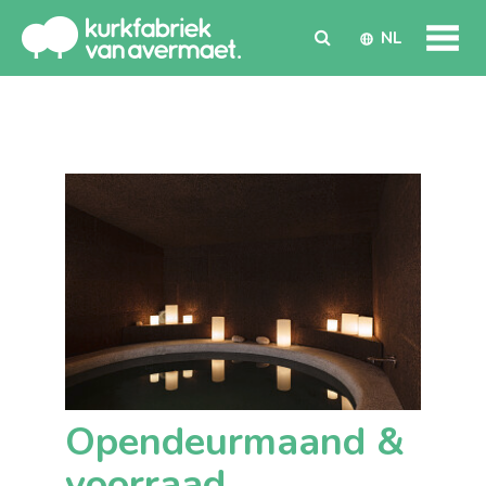
NL
Opendeurmaand &
voorraad