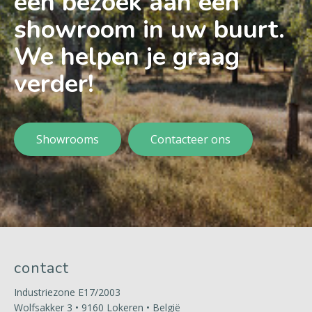
een bezoek aan een
showroom in uw buurt.
We helpen je graag
verder!
Showrooms
Contacteer ons
contact
Industriezone E17/2003
Wolfsakker 3 • 9160 Lokeren • België