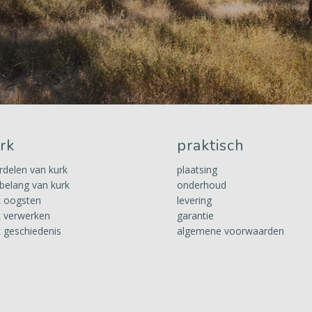
rk
praktisch
rdelen van kurk
plaatsing
 belang van kurk
onderhoud
k oogsten
levering
k verwerken
garantie
k geschiedenis
algemene voorwaarden