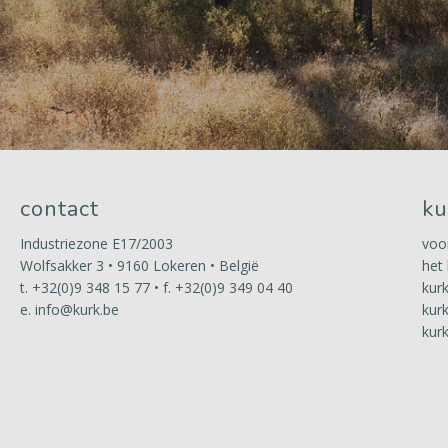
contact
ku
Industriezone E17/2003
voo
Wolfsakker 3 • 9160 Lokeren • België
het
t.
+32(0)9 348 15 77
• f. +32(0)9 349 04 40
kur
e.
info@kurk.be
kur
kur