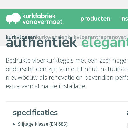
producten
.
in
authentiek
elegant
kurkvloeren
kurkwanden
klikvloeren
traprenovat
Bedrukte vloerkurktegels met een zeer hoge d
onderscheiden zijn van echt hout, natuurste
nieuwbouw als renovatie en bovendien perf
extra vernist na de installatie.
specificaties
Slijtage klasse (EN 685):