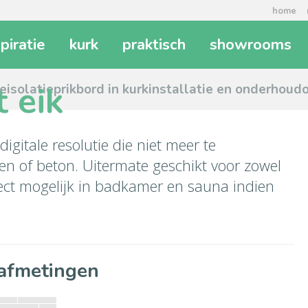
home
spiratie
kurk
praktisch
showrooms
 eik
ie
isolatie
prikbord in kurk
installatie en onderhoud
igitale resolutie die niet meer te
en of beton. Uitermate geschikt voor zowel
ect mogelijk in badkamer en sauna indien
afmetingen