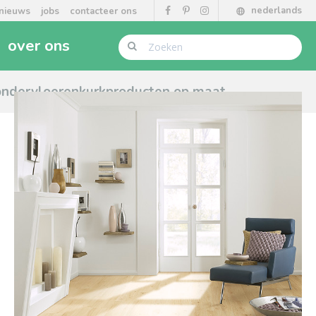
nederlands
nieuws
jobs
contacteer ons
over ons
ondervloeren
kurkproducten op maat