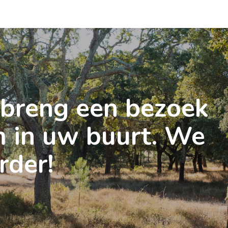
 breng een bezoek
 in uw buurt. We
rder!