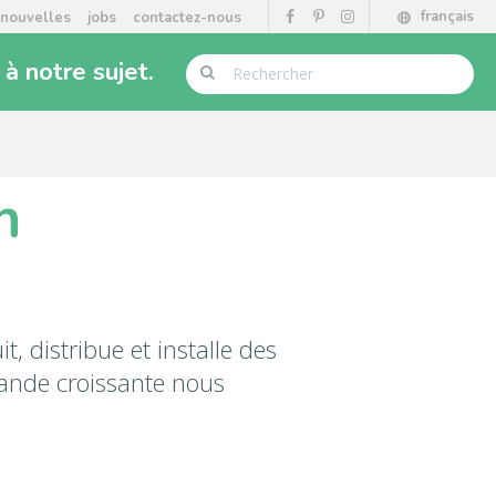
français
nouvelles
jobs
contactez-nous
à notre sujet
.
n
distribue et installe des
mande croissante nous