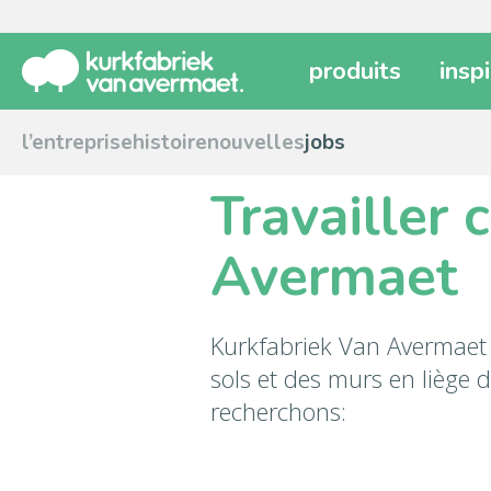
produits
insp
l’entreprise
histoire
nouvelles
jobs
Travailler
Avermaet
Kurkfabriek Van Avermaet 
sols et des murs en liège
recherchons: