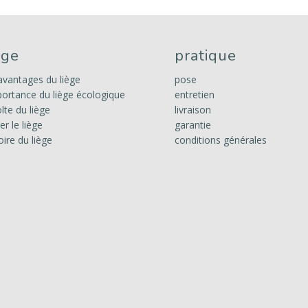
ège
pratique
avantages du liège
pose
portance du liège écologique
entretien
lte du liège
livraison
ter le liège
garantie
oire du liège
conditions générales