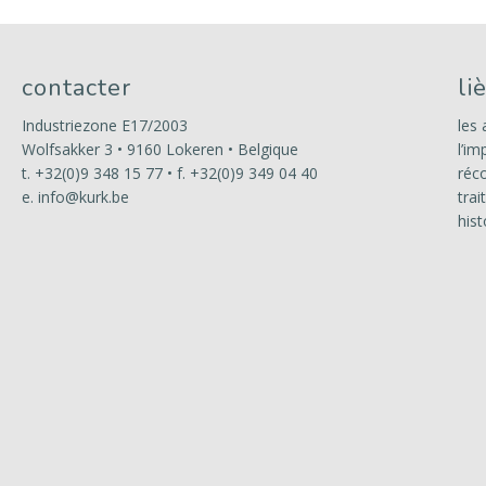
contacter
li
Industriezone E17/2003
les 
Wolfsakker 3 • 9160 Lokeren • Belgique
l’im
t.
+32(0)9 348 15 77
• f. +32(0)9 349 04 40
réco
e.
info@kurk.be
trai
hist