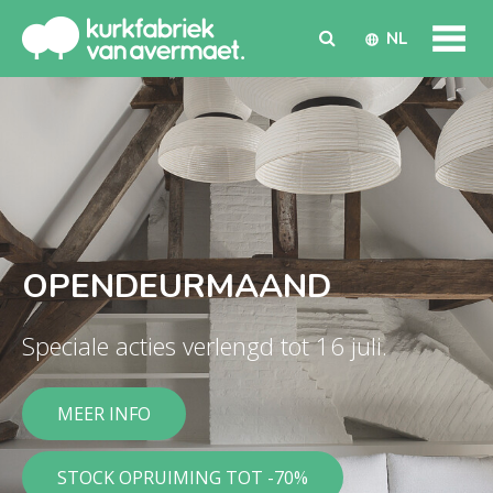
NL
OPENDEURMAAND
Speciale acties verlengd tot 16 juli.
MEER INFO
STOCK OPRUIMING TOT -70%