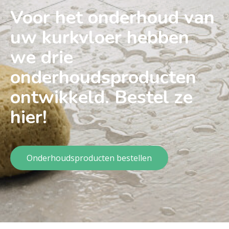
Voor het onderhoud van
uw kurkvloer hebben
we drie
onderhoudsproducten
ontwikkeld. Bestel ze
hier!
Onderhoudsproducten bestellen