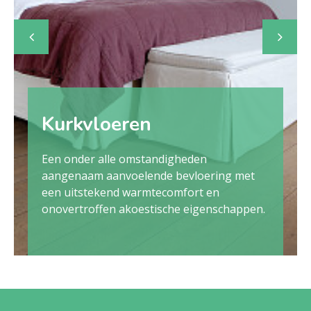
Kurkvloeren
Een onder alle omstandigheden
aangenaam aanvoelende bevloering met
een uitstekend warmtecomfort en
onovertroffen akoestische eigenschappen.